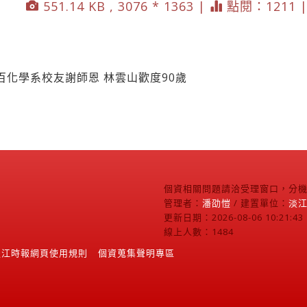
551.14 KB , 3076 * 1363 |
點閱：1211 
化學系校友謝師恩 林雲山歡度90歲
個資相關問題請洽受理窗口，分機2
管理者：
潘劭愷
/ 建置單位：
淡
更新日期：2026-08-06 10:21:43
線上人數：1484
淡江時報網頁使用規則
個資蒐集聲明專區