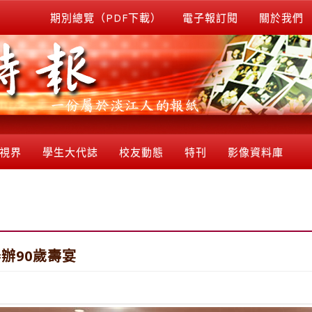
期別總覽（PDF下載）
電子報訂閱
關於我們
視界
學生大代誌
校友動態
特刊
影像資料庫
辦90歲壽宴