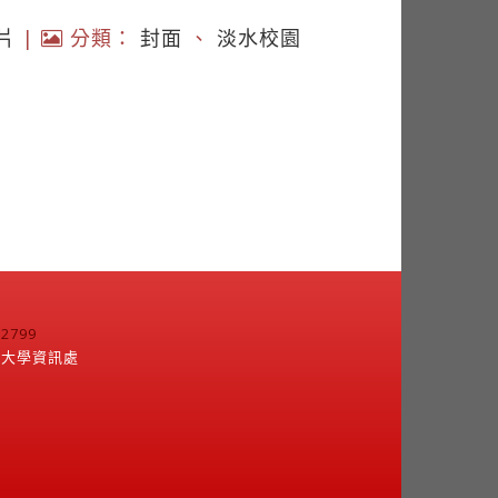
片
|
分類：
封面
、
淡水校園
799
江大學資訊處