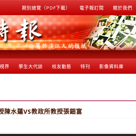
期別總覽（PDF下載）
電子報訂閱
關於我們
視界
學生大代誌
校友動態
特刊
影像資料庫
授陳水蓮VS教政所教授張鈿富