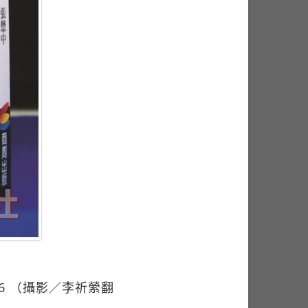
2-6 （攝影／李祈縈翻