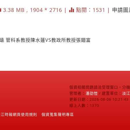
3.38 MB , 1904 * 2716 |
點閱：1531 |
申請圖
遠 管科系教授陳水蓮VS教政所教授張鈿富
個資相關問題請洽受理窗口，分機2
管理者：
潘劭愷
/ 建置單位：
淡
更新日期：2026-08-06 10:21:43
線上人數：1370
淡江時報網頁使用規則
個資蒐集聲明專區