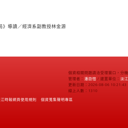
局》導讀／經濟系副教授林金源
個資相關問題請洽受理窗口，分機2
管理者：
潘劭愷
/ 建置單位：
淡
更新日期：2026-08-06 10:21:43
線上人數：1310
淡江時報網頁使用規則
個資蒐集聲明專區