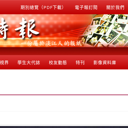
期別總覽（PDF下載）
電子報訂閱
關於我們
視界
學生大代誌
校友動態
特刊
影像資料庫