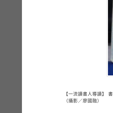
【一流讀書人導讀】 書名
（攝影／廖國融）