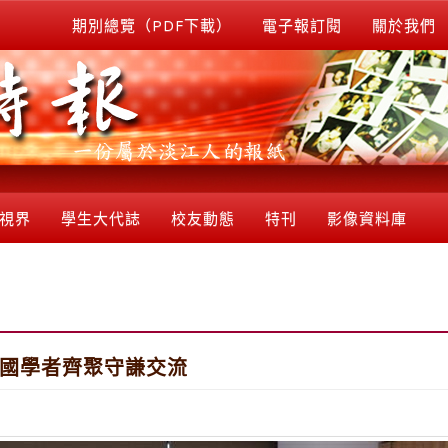
期別總覽（PDF下載）
電子報訂閱
關於我們
視界
學生大代誌
校友動態
特刊
影像資料庫
4國學者齊聚守謙交流