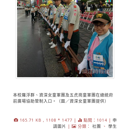
本校羅浮群、資深女童軍團及五虎崗童軍團在總統府
前廣場協助管制入口。（圖／資深女童軍團提供）
165.71 KB , 1108 * 1477 |
點閱：1014 |
申
請圖片
|
分類：
社團
、
學生