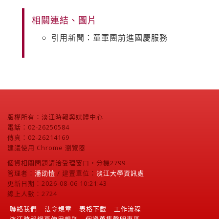
相關連結、圖片
引用新聞：童軍團前進國慶服務
版權所有：淡江時報與媒體中心
電話：02-26250584
傳真：02-26214169
建議使用 Chrome 瀏覽器
個資相關問題請洽受理窗口，分機2799
管理者：
潘劭愷
/ 建置單位：
淡江大學資訊處
更新日期：2026-08-06 10:21:43
線上人數：2724
聯絡我們
法令規章
表格下載
工作流程
淡江時報網頁使用規則
個資蒐集聲明專區