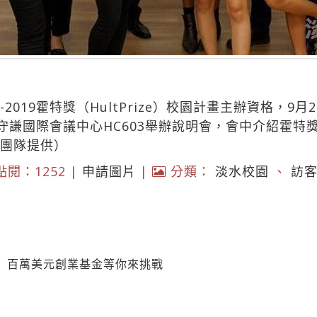
-2019霍特獎（HultPrize）校園計畫主辦資格，9月
守謙國際會議中心HC603舉辦說明會，會中介紹霍特
 籌備團隊提供）
點閱：1252 |
申請圖片
|
分類：
淡水校園
、
訪
 百萬美元創業基金等你來挑戰