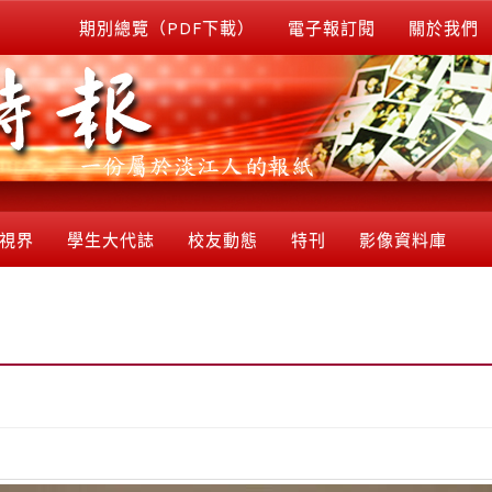
期別總覽（PDF下載）
電子報訂閱
關於我們
視界
學生大代誌
校友動態
特刊
影像資料庫