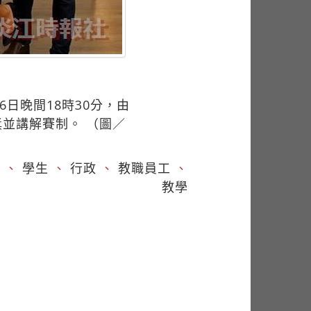
26日晚間18時30分，由
獎並講解賽制。 （圖／
客
、
學生
、
行政
、
教職員工
、
教學