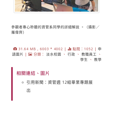
參觀者專心聆聽的資管系同學的詳細解說 。（攝影／
羅偉齊）
31.64 MB , 6003 * 4002 |
點閱：1052 |
申
請圖片
|
分類：
淡水校園
、
行政
、
教職員工
、
學生
、
教學
相關連結、圖片
引用新聞：資管週 12組畢業專題展
出