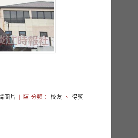
請圖片
|
分類：
校友
、
得獎