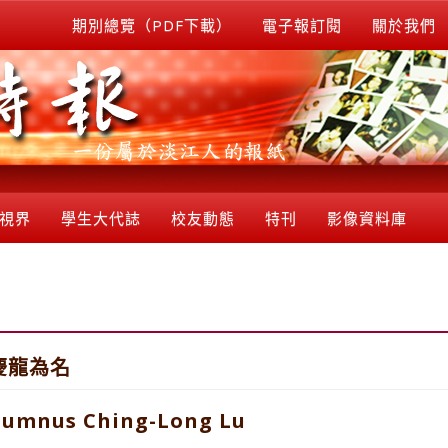
期別總覽（PDF下載）
電子報訂閱
關於我們
視界
學生大代誌
校友動態
特刊
影像資料庫
慶龍為名
lumnus Ching-Long Lu