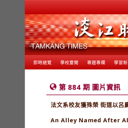
即時總覽
學校要聞
專題專欄
學習新
第 884 期 圖片資訊
法文系校友獲殊榮 街道以呂
An Alley Named After A