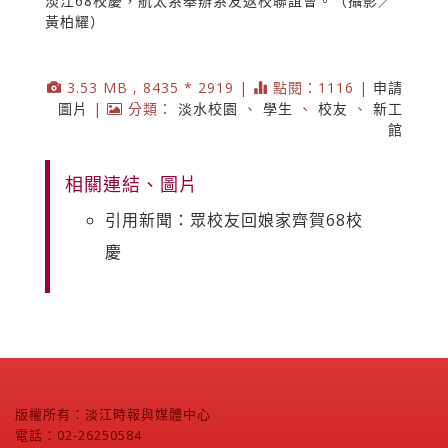
淡江68校慶，航太系舉辦系友返校聯誼會。（攝影／
黃柏耀）
3.53 MB , 8435 * 2919 |
點閱：1116 |
申請
圖片
|
分類：
淡水校園
、
學生
、
校友
、
新工
館
相關連結、圖片
引用新聞：眾校友回娘家齊賀68校
慶
版權所有：淡江時報與媒體中心
電話：02-26250584