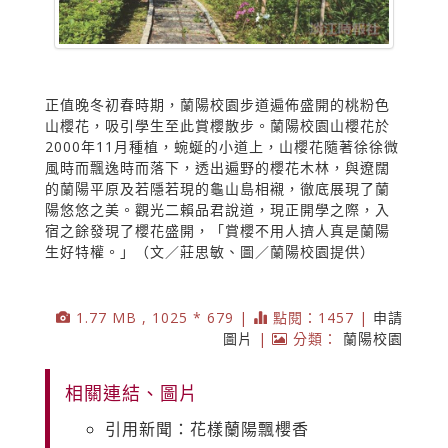
正值晚冬初春時期，蘭陽校園步道遍佈盛開的桃粉色
山櫻花，吸引學生至此賞櫻散步。蘭陽校園山櫻花於
2000年11月種植，蜿蜒的小道上，山櫻花隨著徐徐微
風時而飄逸時而落下，透出遍野的櫻花木林，與遼闊
的蘭陽平原及若隱若現的龜山島相襯，徹底展現了蘭
陽悠悠之美。觀光二賴品君說道，現正開學之際，入
宿之餘發現了櫻花盛開，「賞櫻不用人擠人真是蘭陽
生好特權。」（文／莊思敏、圖／蘭陽校園提供）
1.77 MB , 1025 * 679 |
點閱：1457 |
申請
圖片
|
分類：
蘭陽校園
相關連結、圖片
引用新聞：花樣蘭陽飄櫻香