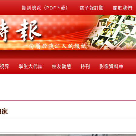
期別總覽（PDF下載）
電子報訂閱
關於我們
視界
學生大代誌
校友動態
特刊
影像資料庫
娘家