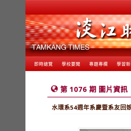
即時總覽
學校要聞
專題專欄
學習新
第 1076 期 圖片資訊
水環系54週年系慶暨系友回