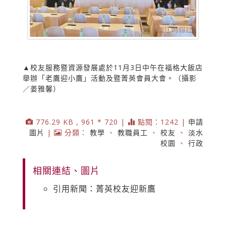
▲校友服務暨資源發展處於11月3日中午在福格大飯店
舉辦「老鷹迎小鷹」活動及暨菁英會員大會。（攝影
／姜雅馨）
776.29 KB , 961 * 720 |
點閱：1242 |
申請
圖片
|
分類：
教學
、
教職員工
、
校友
、
淡水
校園
、
行政
相關連結、圖片
引用新聞：菁英校友迎新鷹