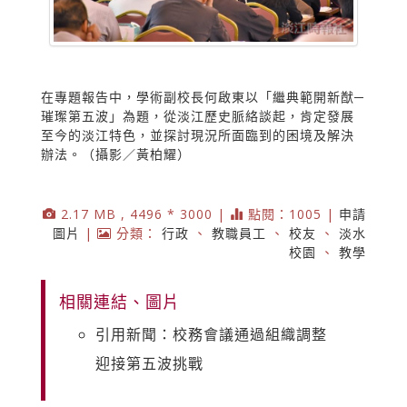
在專題報告中，學術副校長何啟東以「繼典範開新猷─
璀璨第五波」為題，從淡江歷史脈絡談起，肯定發展
至今的淡江特色，並探討現況所面臨到的困境及解決
辦法。（攝影／黃柏耀）
2.17 MB , 4496 * 3000 |
點閱：1005 |
申請
圖片
|
分類：
行政
、
教職員工
、
校友
、
淡水
校園
、
教學
相關連結、圖片
引用新聞：校務會議通過組織調整
迎接第五波挑戰