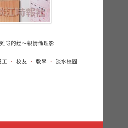
本難唸的經～親情倫理影
員工
、
校友
、
教學
、
淡水校園