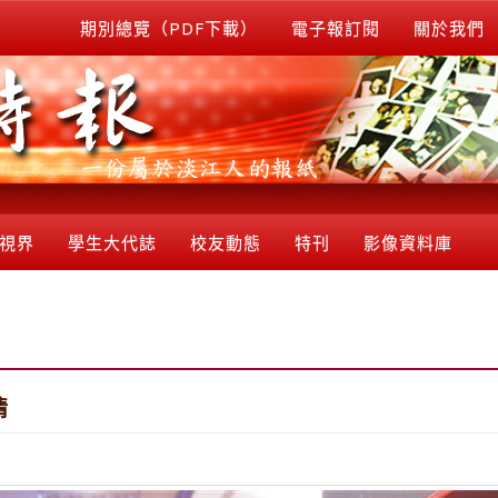
期別總覽（PDF下載）
電子報訂閱
關於我們
視界
學生大代誌
校友動態
特刊
影像資料庫
情