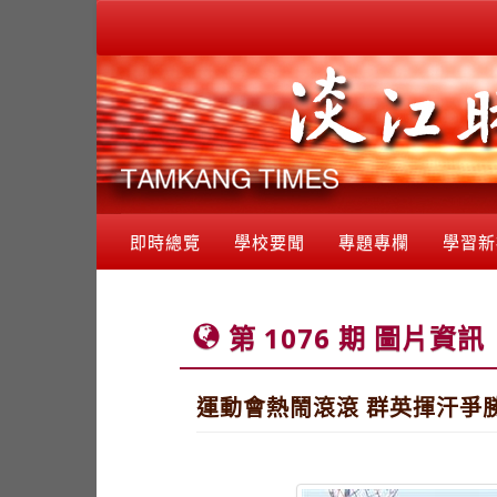
即時總覽
學校要聞
專題專欄
學習新
第 1076 期 圖片資訊
運動會熱鬧滾滾 群英揮汗爭