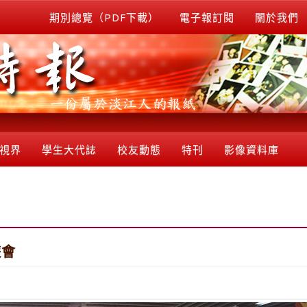
期別總覽（PDF下載）
電子報訂閱
關於我們
視界
學生大代誌
校友動態
特刊
影像資料庫
遊會