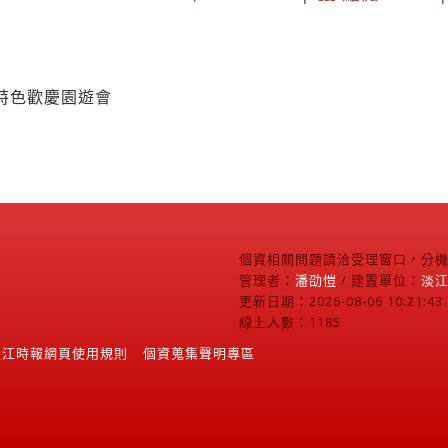
特色歡慶園遊會
個資相關問題請洽受理窗口，分機2
管理者：
潘劭愷
/ 建置單位：
淡
更新日期：2026-08-06 10:21:43
線上人數：1185
淡江時報網頁使用規則
個資蒐集聲明專區