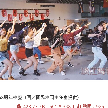
68週年校慶（圖／蘭陽校園主任室提供）
428.77 KB , 601 * 338 |
點閱：926 