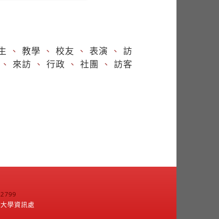
生
、
教學
、
校友
、
表演
、
訪
、
來訪
、
行政
、
社團
、
訪客
799
江大學資訊處