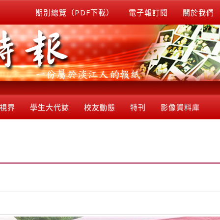
期別總覽（PDF下載）
電子報訂閱
關於我們
視界
學生大代誌
校友動態
特刊
影像資料庫