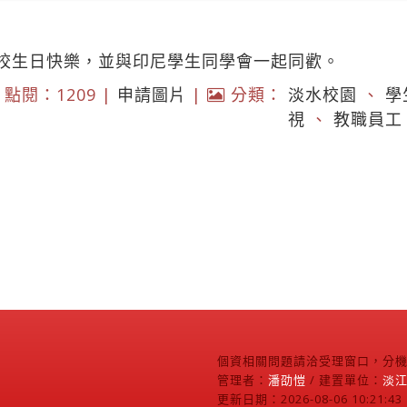
校生日快樂，並與印尼學生同學會一起同歡。
點閱：1209 |
申請圖片
|
分類：
淡水校園
、
學
視
、
教職員工
個資相關問題請洽受理窗口，分機2
管理者：
潘劭愷
/ 建置單位：
淡
更新日期：2026-08-06 10:21:43