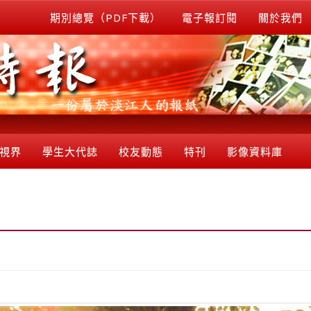
期別總覽（PDF下載）
電子報訂閱
關於我們
視界
學生大代誌
校友動態
特刊
影像資料庫