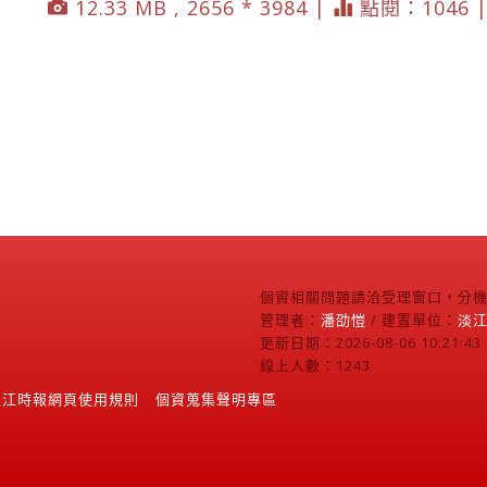
12.33 MB , 2656 * 3984 |
點閱：1046 
個資相關問題請洽受理窗口，分機2
管理者：
潘劭愷
/ 建置單位：
淡
更新日期：2026-08-06 10:21:43
線上人數：1243
淡江時報網頁使用規則
個資蒐集聲明專區