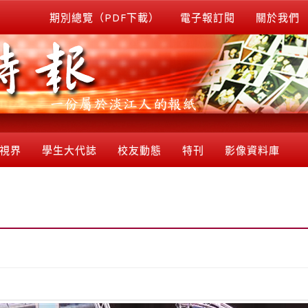
期別總覽（PDF下載）
電子報訂閱
關於我們
視界
學生大代誌
校友動態
特刊
影像資料庫