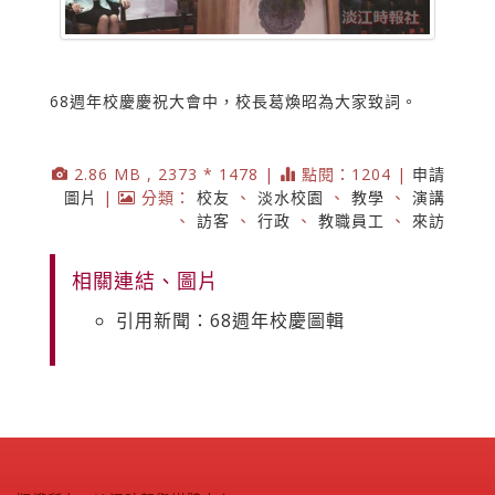
68週年校慶慶祝大會中，校長葛煥昭為大家致詞。
2.86 MB , 2373 * 1478 |
點閱：1204 |
申請
圖片
|
分類：
校友
、
淡水校園
、
教學
、
演講
、
訪客
、
行政
、
教職員工
、
來訪
相關連結、圖片
引用新聞：68週年校慶圖輯