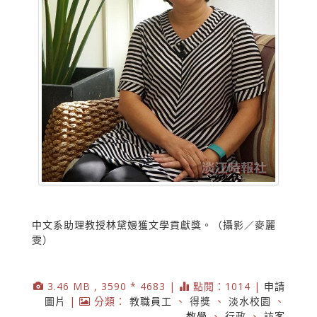
中文系助理教授林黛嫚獲文學貢獻獎。（攝影／麥麗
雯）
3.46 MB , 3590 * 4683 |
點閱：1014 |
申請
圖片
|
分類：
教職員工
、
得獎
、
淡水校園
、
教學
、
行政
、
訪客