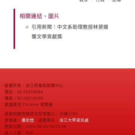
相關連結、圖片
引用新聞：中文系助理教授林黛嫚
獲文學貢獻獎
版權所有：淡江時報與媒體中心
電話：02-26250584
傳真：02-26214169
建議使用 Chrome 瀏覽器
個資相關問題請洽受理窗口，分機2799
管理者：
潘劭愷
/ 建置單位：
淡江大學資訊處
更新日期：2026-08-06 09:50:38
線上人數：968