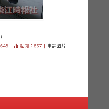
芬）
3648 |
點閱：857 |
申請圖片