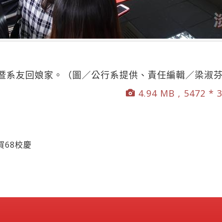
暨系友回娘家。（圖／公行系提供、責任編輯／梁淑
4.94 MB , 5472 * 
68校慶