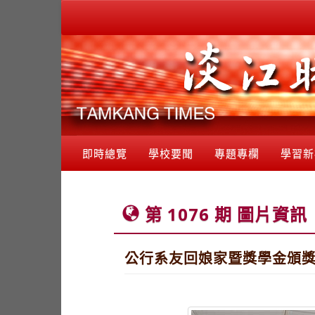
即時總覽
學校要聞
專題專欄
學習新
第 1076 期 圖片資訊
公行系友回娘家暨獎學金頒