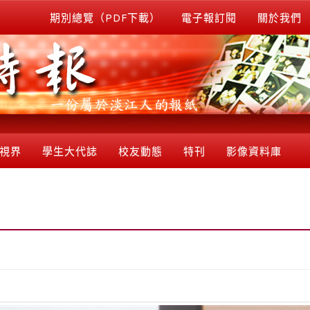
期別總覽（PDF下載）
電子報訂閱
關於我們
視界
學生大代誌
校友動態
特刊
影像資料庫