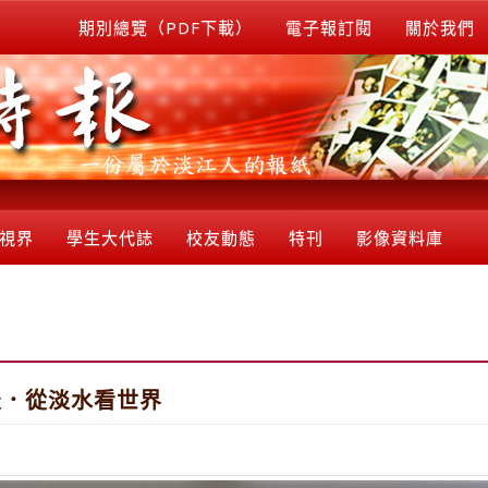
期別總覽（PDF下載）
電子報訂閱
關於我們
視界
學生大代誌
校友動態
特刊
影像資料庫
天．從淡水看世界