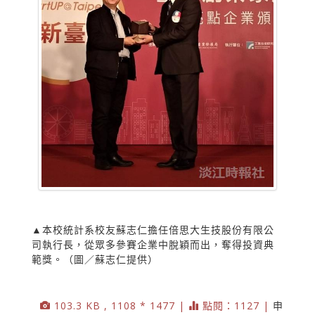
▲本校統計系校友蘇志仁擔任倍思大生技股份有限公
司執行長，從眾多參賽企業中脫穎而出，奪得投資典
範獎。（圖／蘇志仁提供）
103.3 KB , 1108 * 1477 |
點閱：1127 |
申