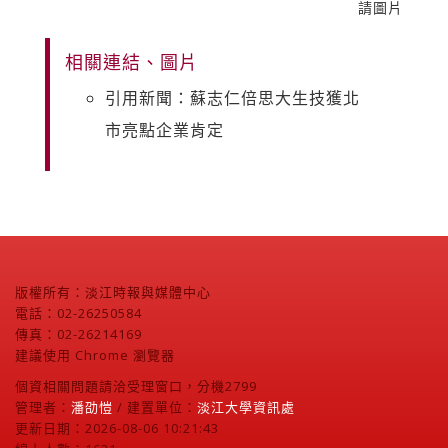
請圖片
相關連結、圖片
引用新聞：蘇志仁倍思大生技獲北
市亮點企業肯定
版權所有：淡江時報與媒體中心
電話：02-26250584
傳真：02-26214169
建議使用 Chrome 瀏覽器
個資相關問題請洽受理窗口，分機2799
管理者：
潘劭愷
/ 建置單位：
淡江大學資訊處
更新日期：2026-08-06 10:21:43