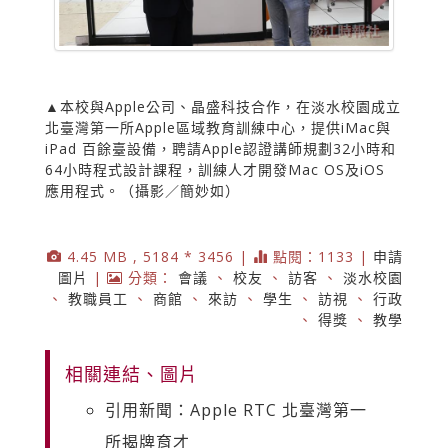
▲本校與Apple公司、晶盛科技合作，在淡水校園成立
北臺灣第一所Apple區域教育訓練中心，提供iMac與
iPad 百餘臺設備，聘請Apple認證講師規劃32小時和
64小時程式設計課程，訓練人才開發Mac OS及iOS
應用程式。（攝影／簡妙如）
4.45 MB , 5184 * 3456 |
點閱：1133 |
申請
圖片
|
分類：
會議
、
校友
、
訪客
、
淡水校園
、
教職員工
、
商館
、
來訪
、
學生
、
訪視
、
行政
、
得獎
、
教學
相關連結、圖片
引用新聞：Apple RTC 北臺灣第一
所揭牌育才