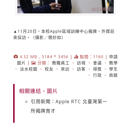
▲11月20日，本校Apple區域訓練中心揭牌，外媒前
來採訪。（攝影／簡妙如）
4.32 MB , 5184 * 3456 |
點閱：1160 |
申請
圖片
|
分類：
教職員工
、
訪視
、
會議
、
教學
、
淡水校園
、
校友
、
來訪
、
訪客
、
得獎
、
學生
、
行政
、
商館
相關連結、圖片
引用新聞：Apple RTC 北臺灣第一
所揭牌育才