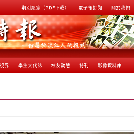
期別總覽（PDF下載）
電子報訂閱
關於我們
視界
學生大代誌
校友動態
特刊
影像資料庫