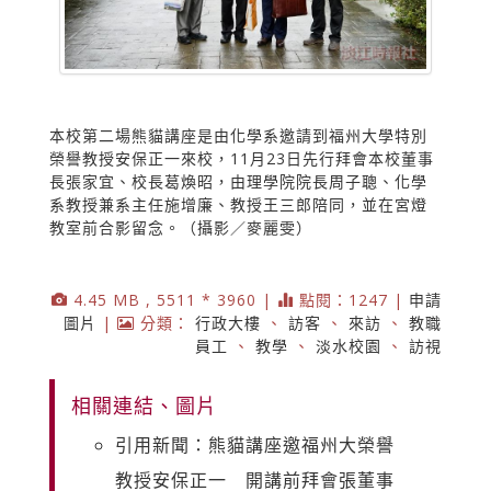
本校第二場熊貓講座是由化學系邀請到福州大學特別
榮譽教授安保正一來校，11月23日先行拜會本校董事
長張家宜、校長葛煥昭，由理學院院長周子聰、化學
系教授兼系主任施增廉、教授王三郎陪同，並在宮燈
教室前合影留念。（攝影／麥麗雯）
4.45 MB , 5511 * 3960 |
點閱：1247 |
申請
圖片
|
分類：
行政大樓
、
訪客
、
來訪
、
教職
員工
、
教學
、
淡水校園
、
訪視
相關連結、圖片
引用新聞：熊貓講座邀福州大榮譽
教授安保正一 開講前拜會張董事