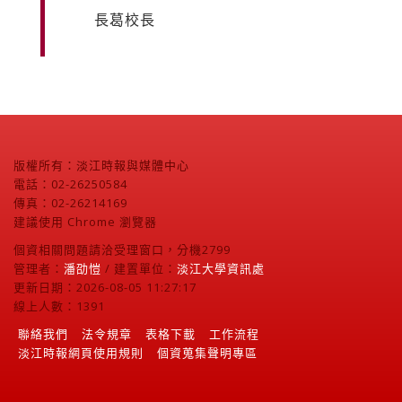
長葛校長
版權所有：淡江時報與媒體中心
電話：02-26250584
傳真：02-26214169
建議使用 Chrome 瀏覽器
個資相關問題請洽受理窗口，分機2799
管理者：
潘劭愷
/ 建置單位：
淡江大學資訊處
更新日期：2026-08-05 11:27:17
線上人數：1391
聯絡我們
法令規章
表格下載
工作流程
淡江時報網頁使用規則
個資蒐集聲明專區