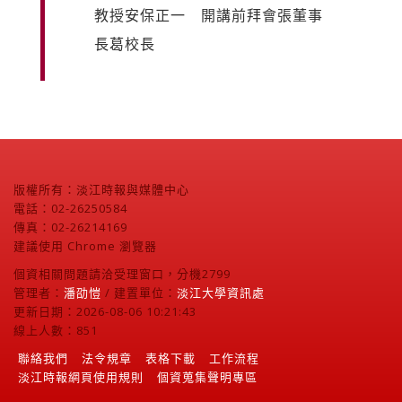
教授安保正一 開講前拜會張董事
長葛校長
版權所有：淡江時報與媒體中心
電話：02-26250584
傳真：02-26214169
建議使用 Chrome 瀏覽器
個資相關問題請洽受理窗口，分機2799
管理者：
潘劭愷
/ 建置單位：
淡江大學資訊處
更新日期：2026-08-06 10:21:43
線上人數：851
聯絡我們
法令規章
表格下載
工作流程
淡江時報網頁使用規則
個資蒐集聲明專區