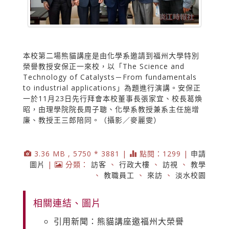
本校第二場熊貓講座是由化學系邀請到福州大學特別
榮譽教授安保正一來校，以「The Science and
Technology of Catalysts－From fundamentals
to industrial applications」為題進行演講。安保正
一於11月23日先行拜會本校董事長張家宜、校長葛煥
昭，由理學院院長周子聰、化學系教授兼系主任施增
廉、教授王三郎陪同。（攝影／麥麗雯）
3.36 MB , 5750 * 3881 |
點閱：1299 |
申請
圖片
|
分類：
訪客
、
行政大樓
、
訪視
、
教學
、
教職員工
、
來訪
、
淡水校園
相關連結、圖片
引用新聞：熊貓講座邀福州大榮譽