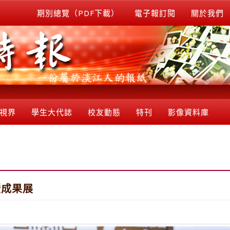
期別總覽（PDF下載）
電子報訂閱
關於我們
視界
學生大代誌
校友動態
特刊
影像資料庫
暨成果展