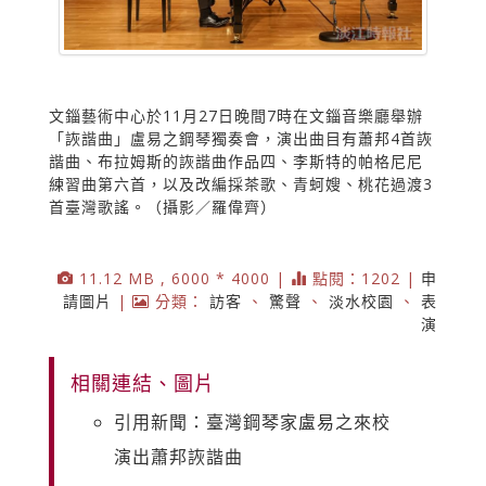
文錙藝術中心於11月27日晚間7時在文錙音樂廳舉辦
「詼諧曲」盧易之鋼琴獨奏會，演出曲目有蕭邦4首詼
諧曲、布拉姆斯的詼諧曲作品四、李斯特的帕格尼尼
練習曲第六首，以及改編採茶歌、青蚵嫂、桃花過渡3
首臺灣歌謠。（攝影／羅偉齊）
11.12 MB , 6000 * 4000 |
點閱：1202 |
申
請圖片
|
分類：
訪客
、
驚聲
、
淡水校園
、
表
演
相關連結、圖片
引用新聞：臺灣鋼琴家盧易之來校
演出蕭邦詼諧曲