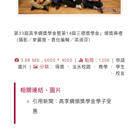
第33屆高李綢獎學金暨第14屆三德獎學金」頒獎典禮
（攝影／麥麗雯、責任編輯／梁淑芬）
3.88 MB , 6000 * 4000 |
點閱：1206 |
申請
圖片
|
分類：
得獎
、
淡水校園
、
教學
、
學生
、
校友
相關連結、圖片
引用新聞：高李綢頒獎學金學子受
惠