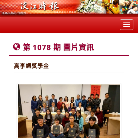
Toggl
navig
第 1078 期 圖片資訊
高李綢獎學金