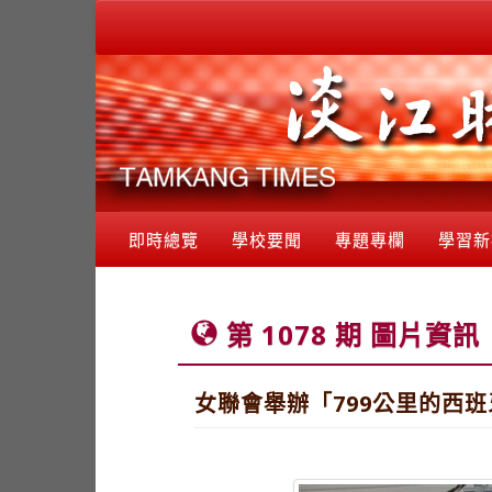
即時總覽
學校要聞
專題專欄
學習新
第 1078 期 圖片資訊
女聯會舉辦「799公里的西