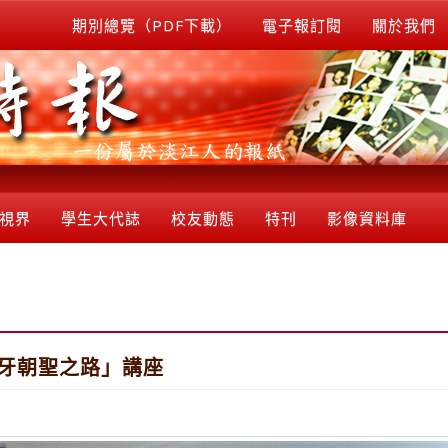
期別總覽（PDF下載）
電子報訂閱
關於我們
視界
學生大代誌
校友動態
特刊
影像資料庫
班牙朝聖之路」講座