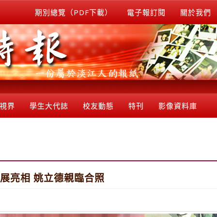
期別總覽（PDF下載）
電子報訂閱
關於我們
視界
學生大代誌
校友動態
特刊
影像資料庫
技展亮相 姚立德親臨合照