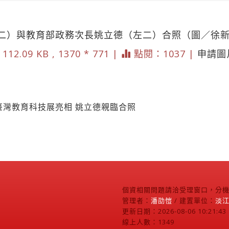
二）與教育部政務次長姚立德（左二）合照（圖／徐
112.09 KB , 1370 * 771 |
點閱：1037 |
申請圖
」臺灣教育科技展亮相 姚立德親臨合照
個資相關問題請洽受理窗口，分機2
管理者：
潘劭愷
/ 建置單位：
淡
更新日期：2026-08-06 10:21:43
線上人數：1349