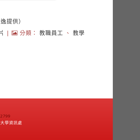
新逸提供）
片
|
分類：
教職員工
、
教學
799
江大學資訊處