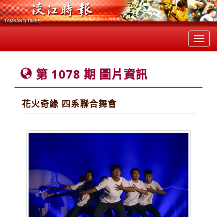
Toggl
navig
第 1078 期 圖片資訊
花火奇緣 四系聯合舞會