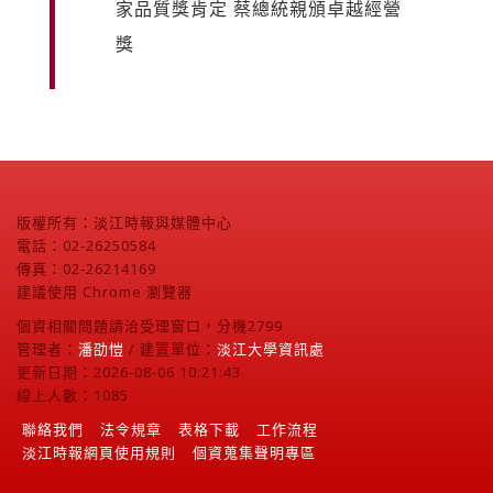
家品質獎肯定 蔡總統親頒卓越經營
獎
版權所有：淡江時報與媒體中心
電話：02-26250584
傳真：02-26214169
建議使用 Chrome 瀏覽器
個資相關問題請洽受理窗口，分機2799
管理者：
潘劭愷
/ 建置單位：
淡江大學資訊處
更新日期：2026-08-06 10:21:43
線上人數：1085
聯絡我們
法令規章
表格下載
工作流程
淡江時報網頁使用規則
個資蒐集聲明專區