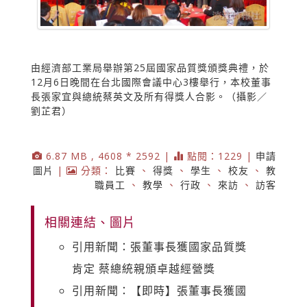
由經濟部工業局舉辦第25屆國家品質獎頒獎典禮，於
12月6日晚間在台北國際會議中心3樓舉行，本校董事
長張家宜與總統蔡英文及所有得獎人合影。（攝影／
劉芷君）
6.87 MB , 4608 * 2592 |
點閱：1229 |
申請
圖片
|
分類：
比賽
、
得獎
、
學生
、
校友
、
教
職員工
、
教學
、
行政
、
來訪
、
訪客
相關連結、圖片
引用新聞：張董事長獲國家品質獎
肯定 蔡總統親頒卓越經營獎
引用新聞：【即時】張董事長獲國