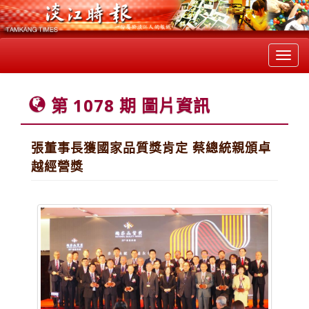
Toggl
navig
第 1078 期 圖片資訊
張董事長獲國家品質獎肯定 蔡總統親頒卓
越經營獎