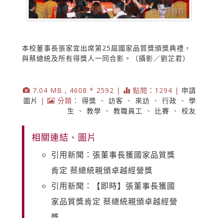
本校董事長張家宜出席第25屆國家品質獎頒獎典禮，
與蔡總統及所有得獎人一同合影。（攝影／劉芷君）
7.04 MB , 4608 * 2592 |
點閱：1294 |
申請
圖片
|
分類：
得獎
、
訪客
、
來訪
、
行政
、
學
生
、
教學
、
教職員工
、
比賽
、
校友
相關連結、圖片
引用新聞：張董事長獲國家品質獎
肯定 蔡總統親頒卓越經營獎
引用新聞：【即時】張董事長獲國
家品質獎肯定 蔡總統親頒卓越經營
獎