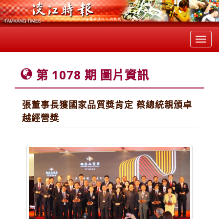
Toggl
navig
第 1078 期 圖片資訊
張董事長獲國家品質獎肯定 蔡總統親頒卓
越經營獎