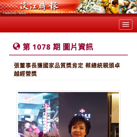
Toggl
navig
第 1078 期 圖片資訊
張董事長獲國家品質獎肯定 蔡總統親頒卓
越經營獎