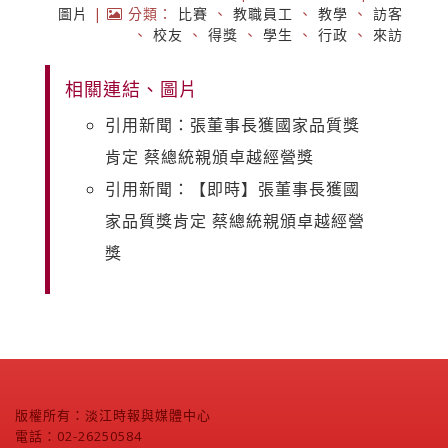
圖片
|
分類：
比賽
、
教職員工
、
教學
、
訪客
、
校友
、
得獎
、
學生
、
行政
、
來訪
相關連結、圖片
引用新聞：張董事長獲國家品質獎
肯定 蔡總統親頒卓越經營獎
引用新聞：【即時】張董事長獲國
家品質獎肯定 蔡總統親頒卓越經營
獎
版權所有：淡江時報與媒體中心
電話：02-26250584