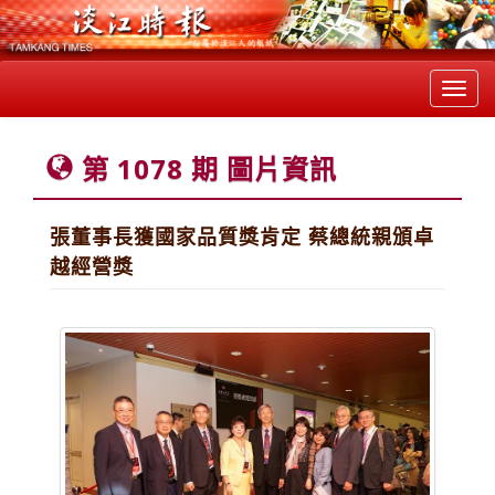
Toggl
navig
第 1078 期 圖片資訊
張董事長獲國家品質獎肯定 蔡總統親頒卓
越經營獎