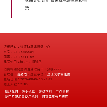
家品質獎肯定 蔡總統親頒卓越經營
獎
版權所有：淡江時報與媒體中心
電話：02-26250584
傳真：02-26214169
建議使用 Chrome 瀏覽器
個資相關問題請洽受理窗口，分機2799
管理者：
潘劭愷
/ 建置單位：
淡江大學資訊處
更新日期：2026-08-06 10:21:43
線上人數：2185
聯絡我們
法令規章
表格下載
工作流程
淡江時報網頁使用規則
個資蒐集聲明專區