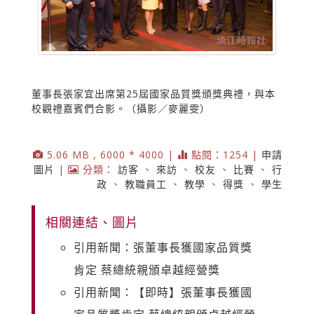
董事長張家宜出席第25屆國家品質獎頒獎典禮，與本
校觀禮嘉賓們合影。（攝影／麥麗雯）
5.06 MB , 6000 * 4000 |
點閱：1254 |
申請
圖片
|
分類：
訪客
、
來訪
、
校友
、
比賽
、
行
政
、
教職員工
、
教學
、
得獎
、
學生
相關連結、圖片
引用新聞：張董事長獲國家品質獎
肯定 蔡總統親頒卓越經營獎
引用新聞：【即時】張董事長獲國