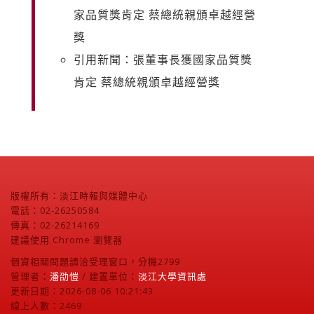
家品質獎肯定 蔡總統親頒卓越經營
獎
引用新聞：張董事長獲國家品質獎
肯定 蔡總統親頒卓越經營獎
版權所有：淡江時報與媒體中心
電話：02-26250584
傳真：02-26214169
建議使用 Chrome 瀏覽器
個資相關問題請洽受理窗口，分機2799
管理者：
潘劭愷
/ 建置單位：
淡江大學資訊處
更新日期：2026-08-06 10:21:43
線上人數：2469