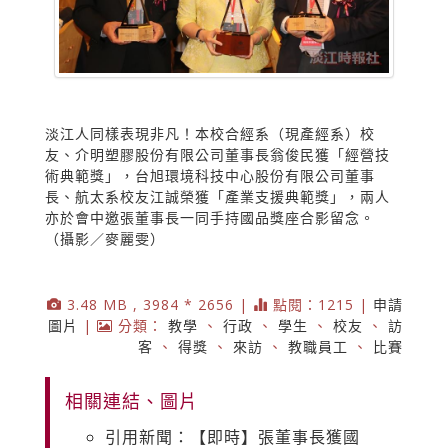
淡江人同樣表現非凡！本校合經系（現產經系）校
友、介明塑膠股份有限公司董事長翁俊民獲「經營技
術典範獎」，台旭環境科技中心股份有限公司董事
長、航太系校友江誠榮獲「產業支援典範獎」，兩人
亦於會中邀張董事長一同手持國品獎座合影留念。
（攝影／麥麗雯）
3.48 MB , 3984 * 2656 |
點閱：1215 |
申請
圖片
|
分類：
教學
、
行政
、
學生
、
校友
、
訪
客
、
得獎
、
來訪
、
教職員工
、
比賽
相關連結、圖片
引用新聞：【即時】張董事長獲國