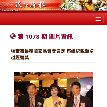
Toggl
navig
第 1078 期 圖片資訊
張董事長獲國家品質獎肯定 蔡總統親頒卓
越經營獎