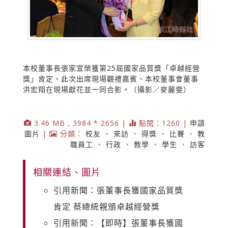
本校董事長張家宜榮獲第25屆國家品質獎「卓越經營
獎」肯定，此次出席現場觀禮嘉賓、本校董事會董事
洪宏翔在現場獻花並一同合影。（攝影／麥麗雯）
3.46 MB , 3984 * 2656 |
點閱：1260 |
申請
圖片
|
分類：
校友
、
來訪
、
得獎
、
比賽
、
教
職員工
、
行政
、
教學
、
學生
、
訪客
相關連結、圖片
引用新聞：張董事長獲國家品質獎
肯定 蔡總統親頒卓越經營獎
引用新聞：【即時】張董事長獲國