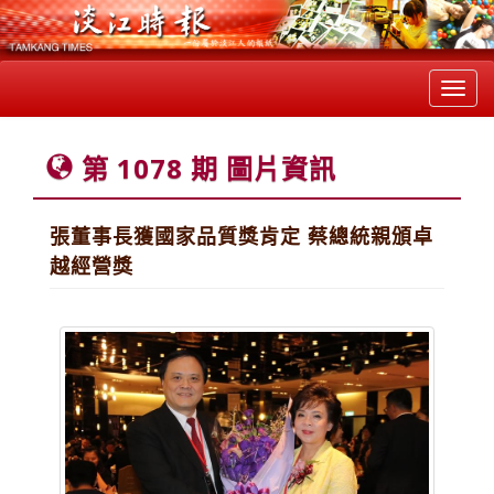
Toggl
navig
第 1078 期 圖片資訊
張董事長獲國家品質獎肯定 蔡總統親頒卓
越經營獎