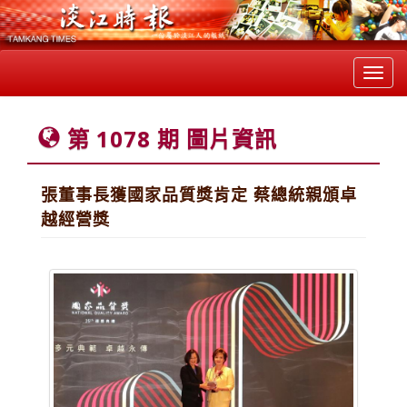
Toggl
navig
第 1078 期 圖片資訊
張董事長獲國家品質獎肯定 蔡總統親頒卓
越經營獎