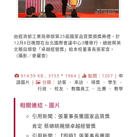
由經濟部工業局舉辦第25屆國家品質獎頒獎典禮，於
12月6日晚間在台北國際會議中心3樓舉行，總統蔡英
文親自頒發「卓越經營獎」給本校董事長張家宜。
（攝影／麥麗雯）
914.59 KB , 3153 * 1964 |
點閱：1207 |
申
請圖片
|
分類：
訪客
、
來訪
、
得獎
、
學生
、
行政
、
校友
、
教職員工
、
比賽
、
教學
相關連結、圖片
引用新聞：張董事長獲國家品質獎
肯定 蔡總統親頒卓越經營獎
引用新聞：【即時】張董事長獲國