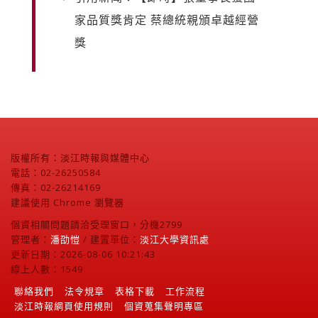
家品質獎肯定 蔡總統親頒卓越經營
獎
版權所有：淡江時報與媒體中心
電話：02-26250584
傳真：02-26214169
建議使用 Chrome 瀏覽器
個資相關問題請洽受理窗口，分機2799
管理者：
潘劭愷
/ 建置單位：
淡江大學資訊處
更新日期：2026-08-06 10:21:43
線上人數：1549
聯絡我們
法令規章
表格下載
工作流程
淡江時報網頁使用規則
個資蒐集聲明專區