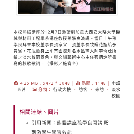
本校熊貓講座於12月7日邀請到加拿大西安大略大學機
械與材料工程學系講座教授孫學良演講。當日上午孫
學良拜會本校董事長張家宜。張董事長致贈花瓶給予
貴賓，花瓶瓶身上印有國際知名水墨畫大師李奇茂所
繪之淡水校園景色，與文錙藝術中心主任張炳煌所書
寫的校歌歌詞。（攝影／施宥全）
4.25 MB , 5472 * 3648 |
點閱：1148 |
申請
圖片
|
分類：
行政大樓
、
訪客
、
來訪
、
淡水
校園
相關連結、圖片
引用新聞：熊貓講座孫學良開講 盼
刺激學生學習效能