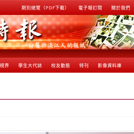
期別總覽（PDF下載）
電子報訂閱
關於我們
視界
學生大代誌
校友動態
特刊
影像資料庫