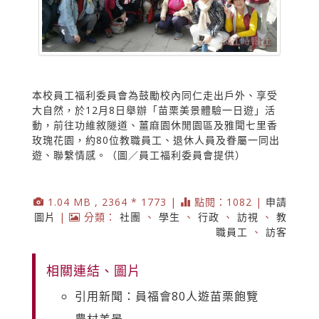
本校員工福利委員會為鼓勵校內同仁走出戶外、享受
大自然，於12月8日舉辦「苗栗美景體驗一日遊」活
動，前往功維敘隧道、薑麻園休閒園區及雅聞七里香
玫瑰花園，約80位教職員工、退休人員及眷屬一同出
遊、聯繫情感。（圖／員工福利委員會提供）
1.04 MB , 2364 * 1773 |
點閱：1082 |
申請
圖片
|
分類：
社團
、
學生
、
行政
、
訪視
、
教
職員工
、
訪客
相關連結、圖片
引用新聞：員福會80人遊苗栗飽覽