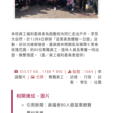
本校員工福利委員會為鼓勵校內同仁走出戶外、享受
大自然，於12月8日舉辦「苗栗美景體驗一日遊」活
動，前往功維敘隧道、薑麻園休閒園區及雅聞七里香
玫瑰花園，約80位教職員工、退休人員及眷屬一同出
遊、聯繫情感。（圖／員工福利委員會提供）
353.57 KB , 1188 * 890 |
點閱：1084 |
申
請圖片
|
分類：
教職員工
、
訪視
、
行政
、
訪
客
、
學生
、
社團
相關連結、圖片
引用新聞：員福會80人遊苗栗飽覽
農村美景