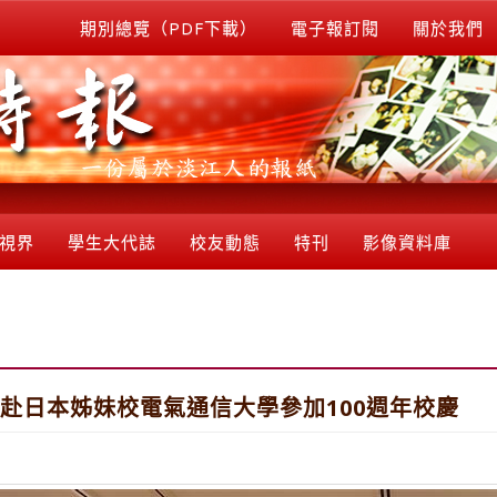
期別總覽（PDF下載）
電子報訂閱
關於我們
視界
學生大代誌
校友動態
特刊
影像資料庫
五)赴日本姊妹校電氣通信大學參加100週年校慶