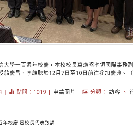
信大學一百週年校慶，本校校長葛煥昭率領國際事務
授翁慶昌、李維聰於12月7日至10日前往參加慶典。
4 |
點閱：1019 |
申請圖片
|
分類：
訪客
、
百年校慶 葛校長代表致詞