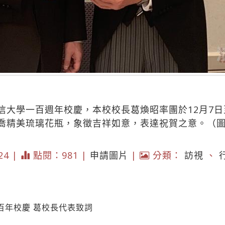
信大學一百週年校慶，本校校長葛煥昭率團於12月7日
喬精美琉璃花瓶，象徵吉祥如意，表達祝賀之意。（
024 |
點閱：981 |
申請圖片
|
分類：
訪視
、
百年校慶 葛校長代表致詞