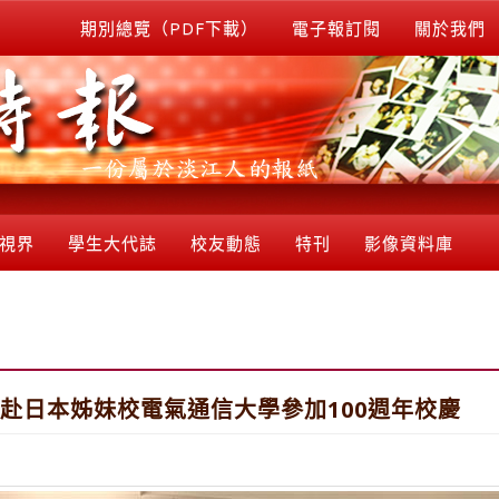
期別總覽（PDF下載）
電子報訂閱
關於我們
視界
學生大代誌
校友動態
特刊
影像資料庫
五)赴日本姊妹校電氣通信大學參加100週年校慶