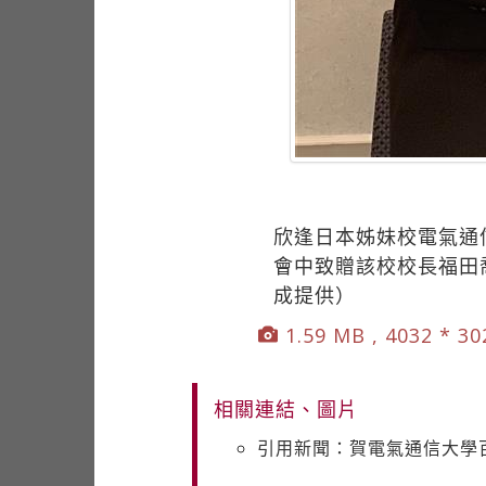
欣逢日本姊妹校電氣通
會中致贈該校校長福田
成提供）
1.59 MB , 4032 * 3
相關連結、圖片
引用新聞：賀電氣通信大學