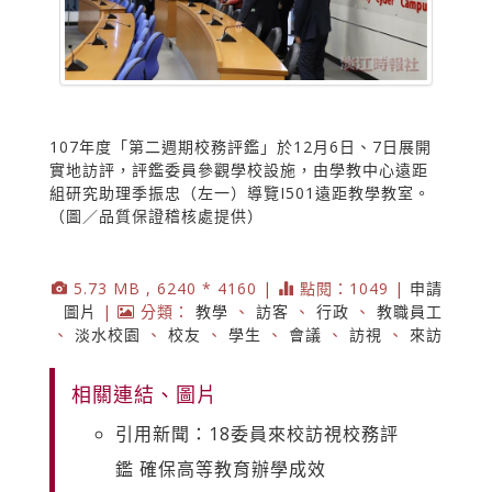
107年度「第二週期校務評鑑」於12月6日、7日展開
實地訪評，評鑑委員參觀學校設施，由學教中心遠距
組研究助理季振忠（左一）導覽I501遠距教學教室。
（圖／品質保證稽核處提供）
5.73 MB , 6240 * 4160 |
點閱：1049 |
申請
圖片
|
分類：
教學
、
訪客
、
行政
、
教職員工
、
淡水校園
、
校友
、
學生
、
會議
、
訪視
、
來訪
相關連結、圖片
引用新聞：18委員來校訪視校務評
鑑 確保高等教育辦學成效